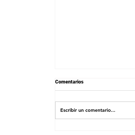
Comentarios
Escribir un comentario...
Creando una TiNi: Tierra de
niñas, niños y jóvenes