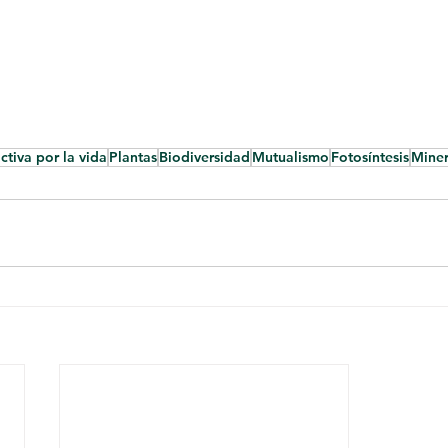
ctiva por la vida
Plantas
Biodiversidad
Mutualismo
Fotosíntesis
Miner