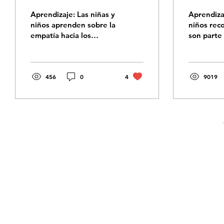
Aprendizaje: Las niñas y
Aprendizaj
niños aprenden sobre la
niños rec
empatía hacia los
son parte 
animales y la
naturaleza
importancia de cuidarlos
unidad Ani
responsablemente. Esta
a sus ami
historia invita a las niñas
456
0
4
desiertos,
9019
y niños a descubrir el
montañas
verdadero significado
ríos y oc
de la empatía, la
descubrir
responsabilidad y el
se escond
cuidado hacia todos los
bosquecit
seres vivos. Ania y Kin
jardín de 
emprenden un viaje
Tawa. Esta
inesperado cuando
enseña q
encuentran a un
parte de l
cachorro abandonado
así como e
que necesita ayuda.
también n
Guiados por su abuelo
cuidemos
Tawa, no solo aprenden
una gran f