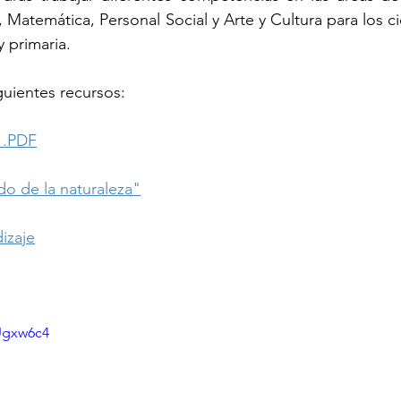
Matemática, Personal Social y Arte y Cultura para los ciclos
y primaria.
uientes recursos:​
 .PDF
do de la naturaleza"
izaje
Ugxw6c4