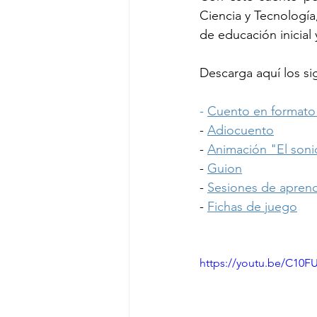
Ciencia y Tecnología, 
de educación inicial 
Descarga aquí los sig
- 
Cuento en formato
- 
Adiocuento
- 
Animación "El soni
- 
Guion
- 
Sesiones de aprend
- 
Fichas de juego
https://youtu.be/C10F