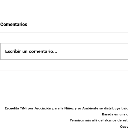
Comentarios
Escribir un comentario...
Un amigo como ninguno
El gran teso
naturaleza
Escuelita TiNi por
Asociación para la Niñez y su Ambiente
se distribuye baj
Basada en una 
Permisos más allá del alcance de es
Copy